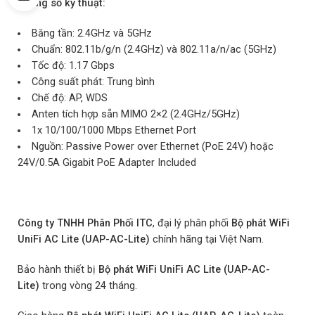
Thông số kỹ thuật:
Băng tần: 2.4GHz và 5GHz
Chuẩn: 802.11b/g/n (2.4GHz) và 802.11a/n/ac (5GHz)
Tốc độ: 1.17 Gbps
Công suất phát: Trung bình
Chế độ: AP, WDS
Anten tích hợp sẵn MIMO 2×2 (2.4GHz/5GHz)
1x 10/100/1000 Mbps Ethernet Port
Nguồn: Passive Power over Ethernet (PoE 24V) hoặc
24V/0.5A Gigabit PoE Adapter Included
Công ty TNHH Phân Phối ITC
, đại lý phân phối
Bộ phát WiFi
UniFi AC Lite (UAP-AC-Lite)
chính hãng tại Việt Nam.
Bảo hành thiết bị
Bộ phát WiFi UniFi AC Lite (UAP-AC-
Lite)
trong vòng 24 tháng.