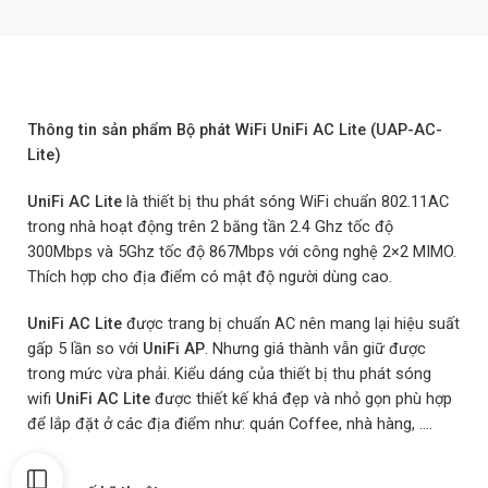
Thông tin sản phẩm Bộ phát WiFi UniFi AC Lite (UAP-AC-
Lite)
UniFi AC Lite
là thiết bị thu phát sóng WiFi chuẩn 802.11AC
trong nhà hoạt động trên 2 băng tần 2.4 Ghz tốc độ
300Mbps và 5Ghz tốc độ 867Mbps với công nghệ 2×2 MIMO.
Thích hợp cho địa điểm có mật độ người dùng cao.
UniFi AC Lite
được trang bị chuẩn AC nên mang lại hiệu suất
gấp 5 lần so với
UniFi AP
. Nhưng giá thành vẫn giữ được
trong mức vừa phải. Kiểu dáng của thiết bị thu phát sóng
wifi
UniFi AC Lite
được thiết kế khá đẹp và nhỏ gọn phù hợp
để lắp đặt ở các địa điểm như: quán Coffee, nhà hàng, ….