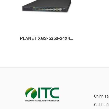
PLANET XGS-6350-24X4C, Layer 3 24-Port 10G SFP+ + 4-Port 100G QSFP28 Managed Switch
Chính sá
Chính sá