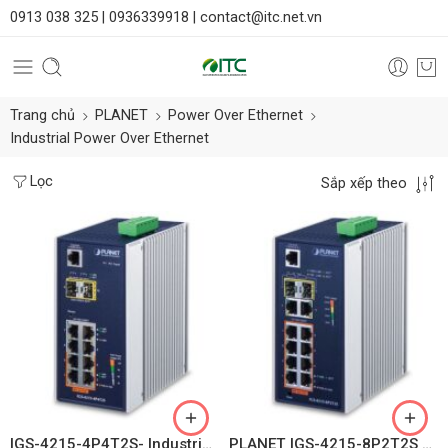
0913 038 325 |
0936339918 |
contact@itc.net.vn
Trang chủ
PLANET
Power Over Ethernet
Industrial Power Over Ethernet
Lọc
Sắp xếp theo
IGS-4215-4P4T2S- Industrial 4-Port 10/100/1000T 802.3at PoE + 4-Port 10/100/1000T + 2-Port 100/1000X SFP Managed Switch
PLANET IGS-4215-8P2T2S – Industrial 8-Port 10/100/1000T 802.3at PoE + 2-Port 10/100/1000T + 2-Port 100/1000X SFP Managed Switch