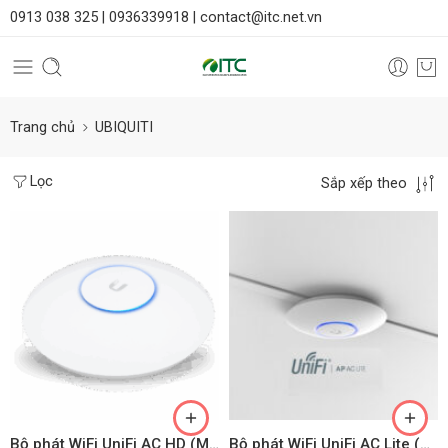
0913 038 325 |
0936339918 |
contact@itc.net.vn
Trang chủ
UBIQUITI
Lọc
Sắp xếp theo
Bộ phát WiFi UniFi AC HD (Model: UAP-AC-HD)
Bộ phát WiFi UniFi AC Lite (UAP-AC-Lite)