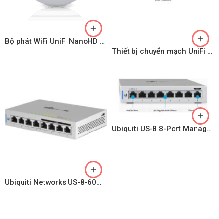
Bộ phát WiFi UniFi NanoHD (Model: UAP-nanoHD)
Thiết bị chuyển mạch UniFi Switch 8 150W (Model: US-8-150W)
Ubiquiti US-8 8-Port Managed Gigabit Switch
Ubiquiti Networks US-8-60W UniFi 8-Port Gigabit PoE Compliant Managed Switch