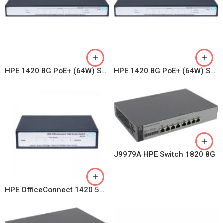
HPE 1420 8G PoE+ (64W) Switch – JH330A
HPE 1420 8G PoE+ (64W) Switch – JH330A
J9979A HPE Switch 1820 8G
HPE OfficeConnect 1420 5G PoE+ (32W) Switch JH328A