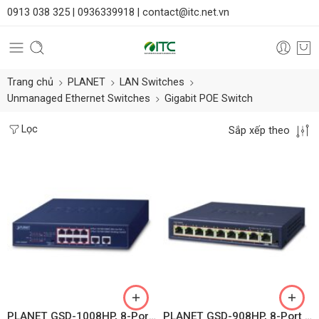
0913 038 325 |
0936339918 |
contact@itc.net.vn
Trang chủ
PLANET
LAN Switches
Unmanaged Ethernet Switches
Gigabit POE Switch
Lọc
Sắp xếp theo
PLANET GSD-1008HP, 8-Port 10/100/1000T 802.3at PoE + 2-Port 10/100/1000T Desktop Switch (120 watts)
PLANET GSD-908HP, 8-Port 10/100/1000T 802.3at PoE + 1-Port Gigabit Desktop Switch