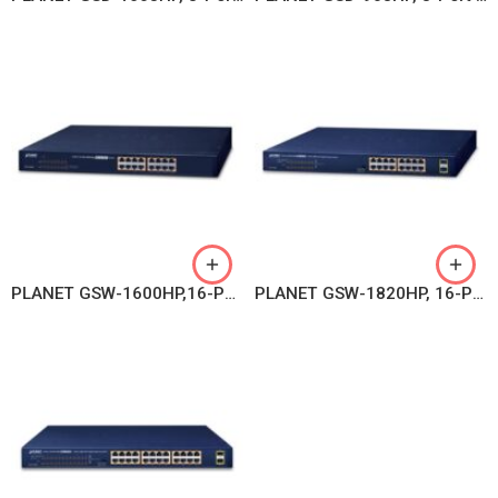
PLANET GSW-1600HP,16-Port 10/100/1000T 802.3at PoE+ Ethernet Switch
PLANET GSW-1820HP, 16-Port 10/100/1000T 802.3at PoE + 2-Port 1000X SFP Gigabit Ethernet Switch