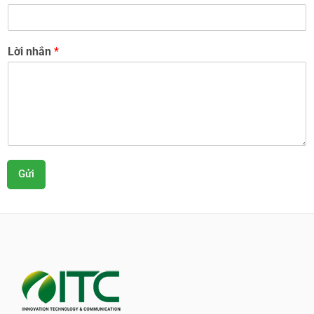
Lời nhắn
*
Gửi