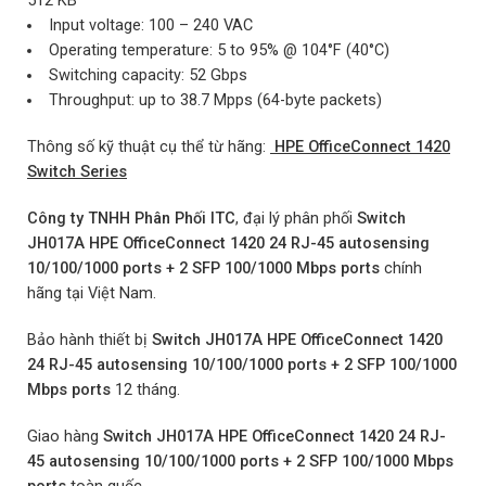
512 KB
Input voltage: 100 – 240 VAC
Operating temperature: 5 to 95% @ 104°F (40°C)
Switching capacity: 52 Gbps
Throughput: up to 38.7 Mpps (64-byte packets)
Thông số kỹ thuật cụ thể từ hãng:
HPE OfficeConnect 1420
Switch Series
Công ty TNHH Phân Phối ITC
, đại lý phân phối
Switch
JH017A HPE OfficeConnect 1420 24 RJ-45 autosensing
10/100/1000 ports + 2 SFP 100/1000 Mbps ports
chính
hãng tại Việt Nam.
Bảo hành thiết bị
Switch JH017A HPE OfficeConnect 1420
24 RJ-45 autosensing 10/100/1000 ports + 2 SFP 100/1000
Mbps ports
12 tháng.
Giao hàng
Switch JH017A HPE OfficeConnect 1420 24 RJ-
45 autosensing 10/100/1000 ports + 2 SFP 100/1000 Mbps