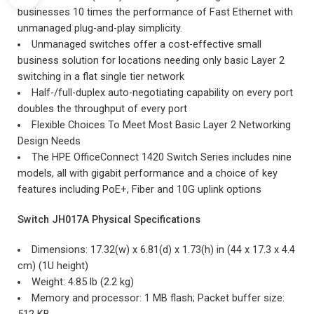
businesses 10 times the performance of Fast Ethernet with
unmanaged plug-and-play simplicity.
Unmanaged switches offer a cost-effective small
business solution for locations needing only basic Layer 2
switching in a flat single tier network
Half-/full-duplex auto-negotiating capability on every port
doubles the throughput of every port
Flexible Choices To Meet Most Basic Layer 2 Networking
Design Needs
The HPE OfficeConnect 1420 Switch Series includes nine
models, all with gigabit performance and a choice of key
features including PoE+, Fiber and 10G uplink options
Switch JH017A Physical Specifications
Dimensions: 17.32(w) x 6.81(d) x 1.73(h) in (44 x 17.3 x 4.4
cm) (1U height)
Weight: 4.85 lb (2.2 kg)
Memory and processor: 1 MB flash; Packet buffer size: