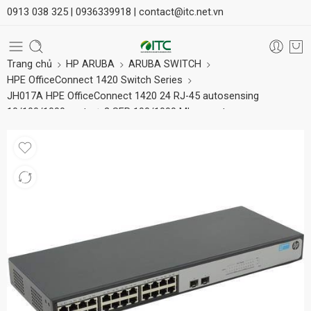
0913 038 325 |
0936339918 |
contact@itc.net.vn
Trang chủ
HP ARUBA
ARUBA SWITCH
HPE OfficeConnect 1420 Switch Series
JH017A HPE OfficeConnect 1420 24 RJ-45 autosensing
10/100/1000 ports + 2 SFP 100/1000 Mbps ports