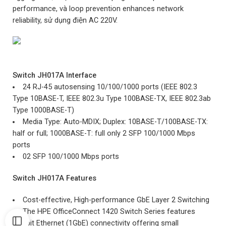
performance, và loop prevention enhances network
reliability, sử dụng điện AC 220V.
Switch JH017A
Interface
24 RJ-45 autosensing 10/100/1000 ports (IEEE 802.3
Type 10BASE-T, IEEE 802.3u Type 100BASE-TX, IEEE 802.3ab
Type 1000BASE-T)
Media Type: Auto-MDIX; Duplex: 10BASE-T/100BASE-TX:
half or full; 1000BASE-T: full only 2 SFP 100/1000 Mbps
ports
02 SFP 100/1000 Mbps ports
Switch JH017A Features
Cost-effective, High-performance GbE Layer 2 Switching
The HPE OfficeConnect 1420 Switch Series features
gigabit Ethernet (1GbE) connectivity offering small