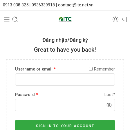
0913 038 325 |
0936339918 |
contact@itc.net.vn
Đăng nhập/Đăng ký
Great to have you back!
Username or email
*
Remember
Password
*
Lost?
SIGN IN TO YOUR ACCOUNT