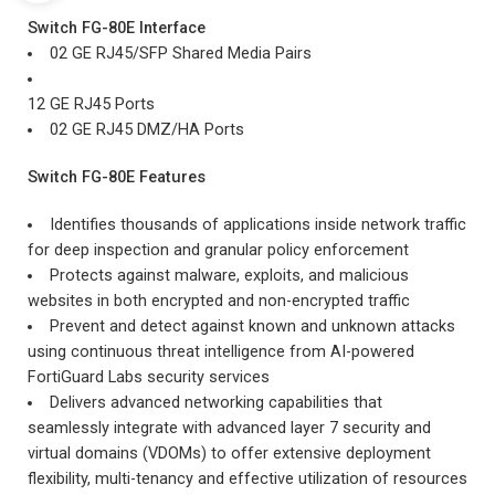
Switch FG-80E
Interface
02 GE RJ45/SFP Shared Media Pairs
12 GE RJ45 Ports
02 GE RJ45 DMZ/HA Ports
Switch FG-80E Features
Identifies thousands of applications inside network traffic
for deep inspection and granular policy enforcement
Protects against malware, exploits, and malicious
websites in both encrypted and non-encrypted traffic
Prevent and detect against known and unknown attacks
using continuous threat intelligence from AI-powered
FortiGuard Labs security services
Delivers advanced networking capabilities that
seamlessly integrate with advanced layer 7 security and
virtual domains (VDOMs) to offer extensive deployment
flexibility, multi-tenancy and effective utilization of resources