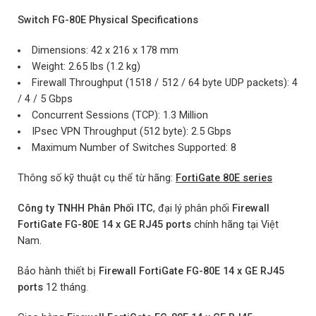
Switch FG-80E Physical Specifications
Dimensions: 42 x 216 x 178 mm
Weight: 2.65 lbs (1.2 kg)
Firewall Throughput (1518 / 512 / 64 byte UDP packets): 4
/ 4 / 5 Gbps
Concurrent Sessions (TCP): 1.3 Million
IPsec VPN Throughput (512 byte): 2.5 Gbps
Maximum Number of Switches Supported: 8
Thông số kỹ thuật cụ thể từ hãng:
FortiGate 80E series
Công ty TNHH Phân Phối ITC
, đại lý phân phối
Firewall
FortiGate FG-80E 14 x GE RJ45 ports
chính hãng tại Việt
Nam.
Bảo hành thiết bị
Firewall FortiGate FG-80E 14 x GE RJ45
ports
12 tháng.