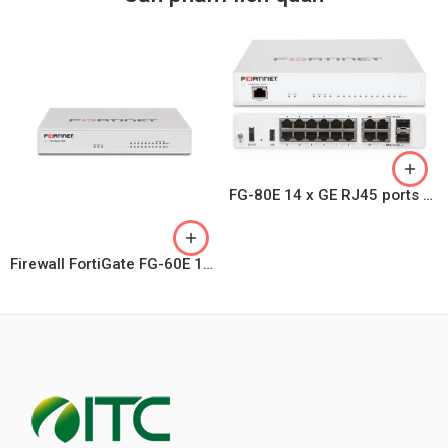
FG-80E 14 x GE RJ45 ports (including 1 x DMZ port, 1 x Mgmt port, 1 x HA port, 12 x switch ports)
Firewall FortiGate FG-60E 10 GE RJ45 ports