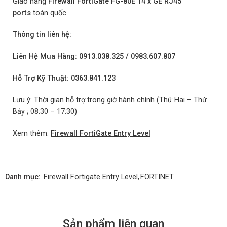
Giao hàng
Firewall FortiGate FG-80E 14 x GE RJ45
ports
toàn quốc.
Thông tin liên hệ:
Liên Hệ Mua Hàng: 0913.038.325 / 0983.607.807
Hỗ Trợ Kỹ Thuật: 0363.841.123
Lưu ý: Thời gian hỗ trợ trong giờ hành chính (Thứ Hai – Thứ
Bảy ; 08:30 – 17:30)
Xem thêm:
Firewall FortiGate Entry Level
Danh mục:
Firewall Fortigate Entry Level
,
FORTINET
Sản phẩm liên quan