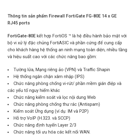
Thông tin sản phẩm Firewall FortiGate FG-80E 14 x GE
RJ45 ports
FortiGate-80E
kết hợp FortiOS ™ là hệ điều hành bảo mật với
bộ vi xử lý đặc chủng FortiASIC và phần cứng để cung cấp
cho khách hàng hệ thống an ninh mạng toàn diện, nhiều tầng
và hiệu suất cao với các chức năng bao gồm:
Tường lửa, Mạng riêng ảo (VPN) và Traffic Shapin
Hệ thống ngăn chặn xâm nhập (IPS)
Chức năng phòng chống vi-rút/ phần mềm gián điệp và
các yếu tố nguy hiểm khác
Chức năng kiểm soát và lọc nội dung Web
Chức năng phòng chống thư rác (Antispam)
Kiểm soát Ứng dụng (ví dụ: IM và P2P)
Hỗ trợ VoIP (H.323. và SCCP)
Chức năng định tuyến Layer 2/3
Chức năng tối ưu hóa các kết nối WAN.