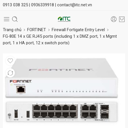
0913 038 325 |
0936339918 |
contact@itc.net.vn
Trang chủ
FORTINET
Firewall Fortigate Entry Level
FG-80E 14 x GE RJ45 ports (including 1 x DMZ port, 1 x Mgmt
port, 1 x HA port, 12 x switch ports)