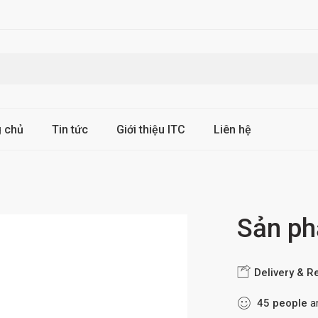
g chủ
Tin tức
Giới thiệu ITC
Liên hệ
Sản p
Delivery & R
45
people
ar