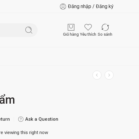
Đăng nhập / Đăng ký
Giỏ hàng
Yêu thích
So sánh
hẩm
eturn
Ask a Question
e viewing this right now