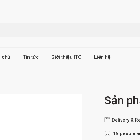
g chủ
Tin tức
Giới thiệu ITC
Liên hệ
Sản p
Delivery & R
18
people
ar