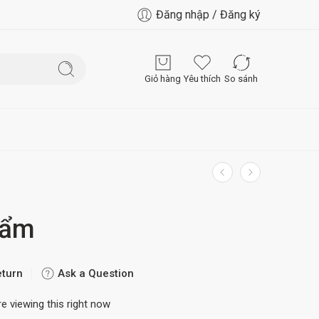
Đăng nhập / Đăng ký
Giỏ hàng
Yêu thích
So sánh
hẩm
eturn
Ask a Question
e viewing this right now