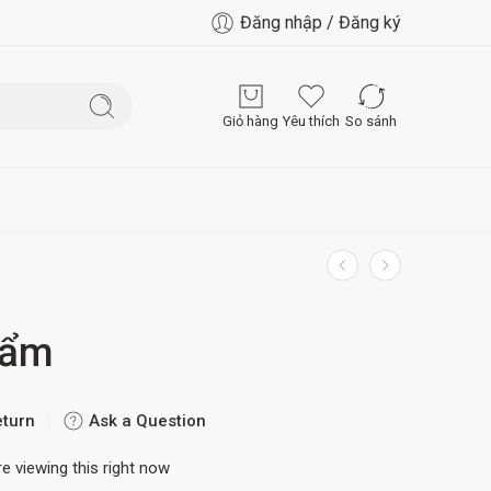
Đăng nhập / Đăng ký
Giỏ hàng
Yêu thích
So sánh
hẩm
eturn
Ask a Question
e viewing this right now