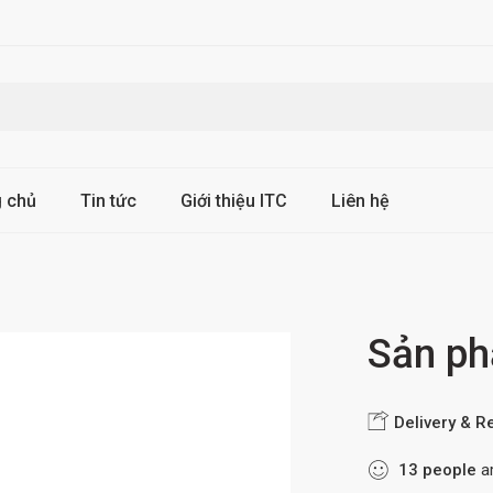
g chủ
Tin tức
Giới thiệu ITC
Liên hệ
Sản p
Delivery & R
13
people
ar